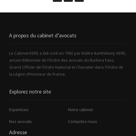
A propos du cabinet d’avocats
Le Cabinet KERE a été créé en 1992 par Maître Barthélemy KERE,
ancien Bâtonnier de l’Ordre des avocats du Burkina Faso,
Grand Officier de l’Ordre National et Chevalier dans l’Ordre de
la Légion d’Honneur de France.
Explorez notre site
Expertises
Notre cabinet
Nos avocats
Contactez-nous
Adresse